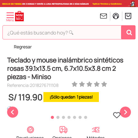
¿Qué estás buscando hoy? 🔍
Regresar
TÉRMINOS MÁS BUSCADOS
Teclado y mouse inalámbrico sintéticos
1
.
peluches
rosas 39.1x13.5 cm, 6.7x10.5x3.8 cm 2
2
.
hello kitty
piezas - Miniso
3
.
bt21s
Referencia
:
2018276711108
4
.
chiikawas
S/
119
.
90
1
5
.
my melody
6
.
harry potter
7
.
tomatodo
8
.
stitch