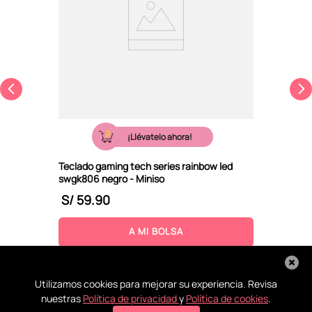
¡Llévatelo ahora!
Teclado gaming tech series rainbow led
swgk806 negro - Miniso
S/
59
.
90
A MI BOLSA
Utilizamos cookies para mejorar su experiencia. Revisa
nuestras
Política de privacidad
y
Política de cookies
.