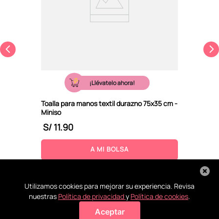
¡Llévatelo ahora!
Toalla para manos textil durazno 75x35 cm -
Miniso
S/
11
.
90
A MI BOLSA
Utilizamos cookies para mejorar su experiencia. Revisa
nuestras
Política de privacidad
y
Política de cookies
.
Aceptar
Agregar a mi bolsa