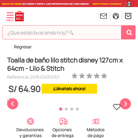
¿Qué estás buscando hoy? 🔍
Regresar
TÉRMINOS MÁS BUSCADOS
Toalla de baño lilo stitch disney 127cm x
1
.
peluches
64cm - Lilo & Stitch
2
.
hello kitty
Referencia
:
2016434310101
3
.
bt21s
S/
64
.
90
¡Llévatelo ahora!
4
.
chiikawas
5
.
my melody
6
.
harry potter
7
.
tomatodo
8
.
stitch