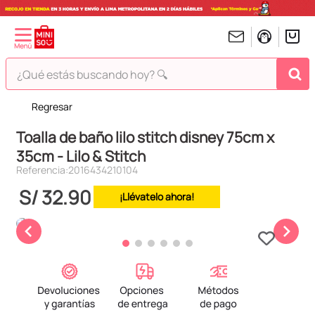
¿Qué estás buscando hoy? 🔍
Regresar
TÉRMINOS MÁS BUSCADOS
Toalla de baño lilo stitch disney 75cm x
1
.
peluches
35cm - Lilo & Stitch
2
.
hello kitty
Referencia
:
2016434210104
3
.
bt21s
S/
32
.
90
¡Llévatelo ahora!
4
.
chiikawas
5
.
my melody
6
.
harry potter
7
.
tomatodo
8
.
stitch