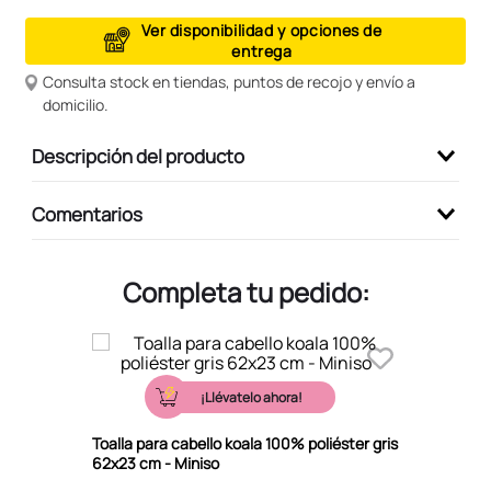
9
.
peluche
Ver disponibilidad y opciones de
entrega
10
.
kuromi
Consulta stock en tiendas, puntos de recojo y envío a
domicilio.
Descripción del producto
Comentarios
Completa tu pedido:
¡Llévatelo ahora!
Toalla para cabello koala 100% poliéster gris
62x23 cm - Miniso