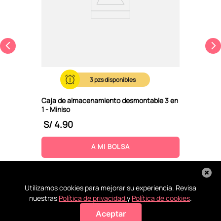
3
Caja de almacenamiento desmontable 3 en
1 - Miniso
S/
4
.
90
A MI BOLSA
Utilizamos cookies para mejorar su experiencia. Revisa
nuestras
Política de privacidad
y
Política de cookies
.
Aceptar
Agregar a mi bolsa