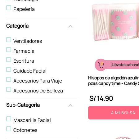
10
.
stitch
Papelería
Categoría
Ventiladores
Farmacia
Escritura
¡Llévatelo ahora
Cuidado Facial
Hisopos de algodón azul/
Accesorios Para Viaje
pzas candy time - Candy 
Accesorios De Belleza
S/
14
.
90
Sub-Categoría
A MI BOLSA
Mascarilla Facial
Cotonetes