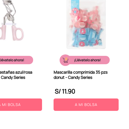
Llévatelo ahora!
¡Llévatelo ahora!
estañas azul/rosa
Mascarilla comprimida 35 pzs
- Candy Series
donut - Candy Series
S/
11
.
90
A MI BOLSA
A MI BOLSA