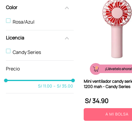
Color
Rosa/Azul
Licencia
Candy Series
¡Llévatelo ahora
Mini ventilador candy seri
S/ 11.00
–
S/ 35.00
1200 mah - Candy Series
S/
34
.
90
A MI BOLSA