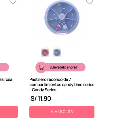
!
¡Llévatelo ahora!
es rosa
Pastillero redondo de 7
compartimientos candy time series
- Candy Series
S/
11
.
90
A MI BOLSA