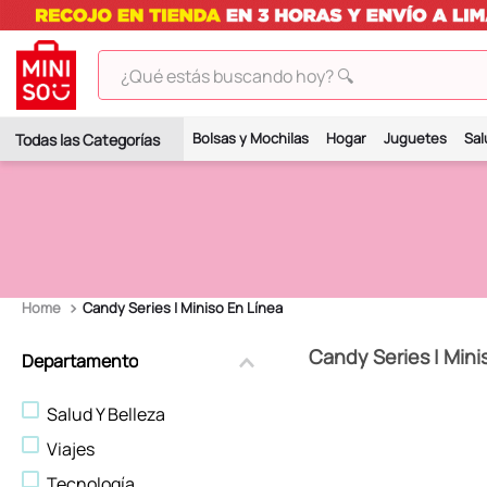
¿Qué estás buscando hoy? 🔍
TÉRMINOS MÁS BUSCADOS
Bolsas y Mochilas
Hogar
Juguetes
Sal
1
.
peluches
2
.
hello kitty
3
.
bt21s
4
.
my melody
Candy Series | Miniso En Línea
5
.
chiikawas
6
.
tomatodo
Candy Series | Mini
Departamento
7
.
harry potter
Salud Y Belleza
8
.
kuromi
Viajes
9
.
peluche
Tecnología