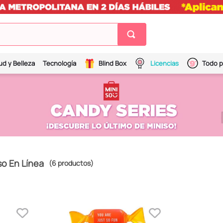
ud y Belleza
Tecnología
Blind Box
Licencias
Todo p
so En Línea
6
productos