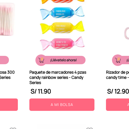
!
¡Llévatelo ahora!
¡
rosa 300
Paquete de marcadores 4 pzas
Rizador de p
Series
candy rainbow series - Candy
candy time 
Series
S/
11
.
90
S/
12
.
90
A MI BOLSA