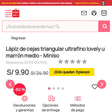
¿Qué estás buscando hoy? 🔍
Regresar
TÉRMINOS MÁS BUSCADOS
Lápiz de cejas triangular ultrafino lovely u
1
.
peluches
marrón medio - Miniso
2
.
hello kitty
Referencia
:
2015512411105
3
.
bt21s
S/
9
.
90
8
S/
24
.
90
4
.
chiikawas
5
.
my melody
-
60 %
6
.
harry potter
7
.
tomatodo
8
.
stitch