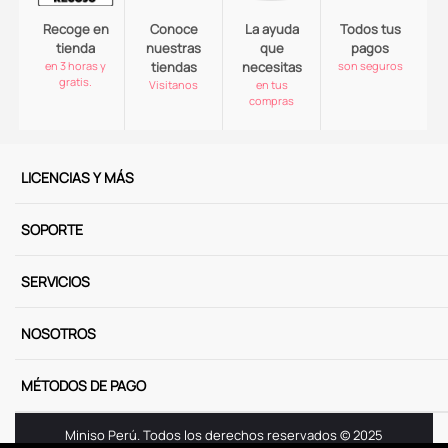
Recoge en
Conoce
La ayuda
Todos tus
tienda
nuestras
que
pagos
en 3 horas y
tiendas
necesitas
son seguros
gratis.
Visitanos
en tus
compras
LICENCIAS Y MÁS
SOPORTE
SERVICIOS
NOSOTROS
MÉTODOS DE PAGO
Miniso Perú. Todos los derechos reservados © 2025