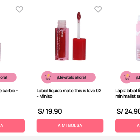
hora!
¡Llévatelo ahora!
¡L
e barbie -
Labial líquido mate this is love 02
Lápiz labial l
- Miniso
minimalist s
S/
19
.
90
S/
24
.
9
SA
A MI BOLSA
A