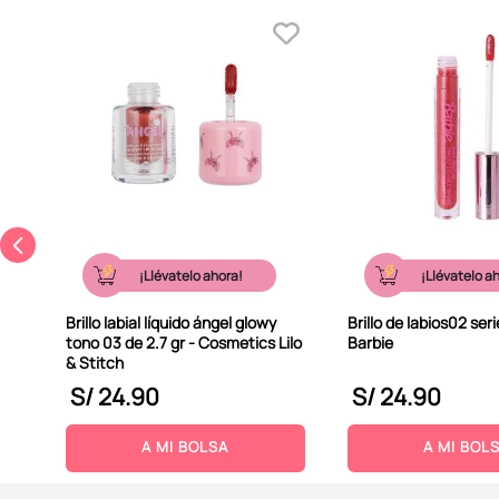
¡Llévatelo ahora!
¡Llévatelo a
Brillo labial líquido ángel glowy
Brillo de labios02 seri
tono 03 de 2.7 gr - Cosmetics Lilo
Barbie
& Stitch
S/
24
.
90
S/
24
.
90
A MI BOLSA
A MI BOL