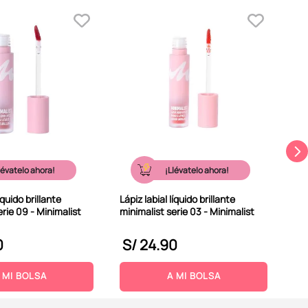
Láp
min
lévatelo ahora!
¡Llévatelo ahora!
íquido brillante
Lápiz labial líquido brillante
erie 09 - Minimalist
minimalist serie 03 - Minimalist
0
S/
24
.
90
S
 MI BOLSA
A MI BOLSA