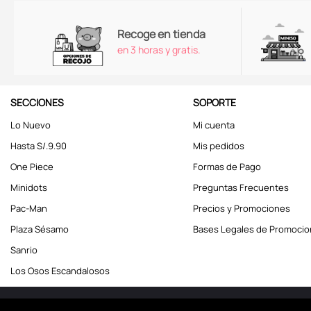
Recoge en tienda
en 3 horas y gratis.
SECCIONES
SOPORTE
Lo Nuevo
Mi cuenta
Hasta S/.9.90
Mis pedidos
One Piece
Formas de Pago
Minidots
Preguntas Frecuentes
Pac-Man
Precios y Promociones
Plaza Sésamo
Bases Legales de Promoci
Sanrio
Los Osos Escandalosos
Miniso Perú. Todos los d