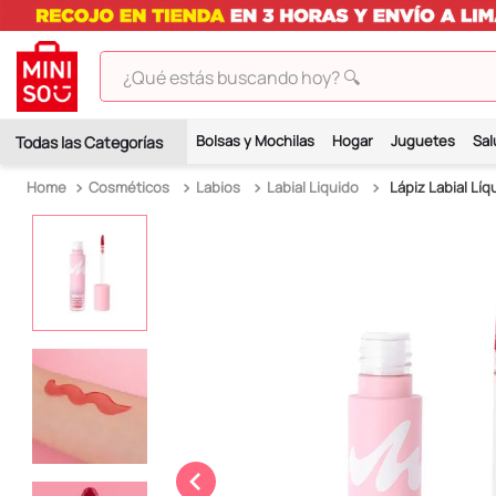
¿Qué estás buscando hoy? 🔍
TÉRMINOS MÁS BUSCADOS
Bolsas y Mochilas
Hogar
Juguetes
Sal
1
.
peluches
Cosméticos
Labios
Labial Liquido
Lápiz Labial Líq
2
.
hello kitty
3
.
bt21s
4
.
chiikawas
5
.
my melody
6
.
tomatodo
7
.
harry potter
8
.
stitch
9
.
peluche