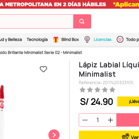
ud y Belleza
Tecnología
Blind Box
Licencias
Todo p
uido Brillante Minimalist Serie 02 - Minimalist
Lápiz Labial Líqu
Minimalist
Referencia
:
2017420323105
S/
24
.
90
¡Llév
Ver