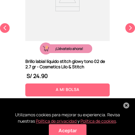
¡Llévatelo ahora!
Brillo labial líquido stitch glowy tono 02 de
2.7 gr - Cosmetics Lilo & Stitch
S/
24
.
90
A MI BOLSA
Utilizamos cookies para mejorar su experiencia. Revisa
nuestras
Política de privacidad
y
Política de cookies
.
Aceptar
Agregar a mi bolsa