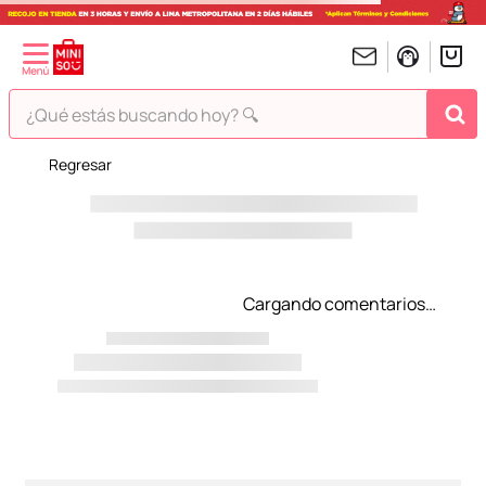
¿Qué estás buscando hoy? 🔍
¡Vaya! No hemos encontrado nada para tu búsqueda!
Pero estás en Miniso ¡Déjate inspirar!