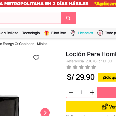
ud y Belleza
Tecnología
Blind Box
Licencias
Todo p
e Energy Of Coolness - Miniso
Loción Para Hom
Referencia
:
2007843410100
S/
29
.
90
Ver