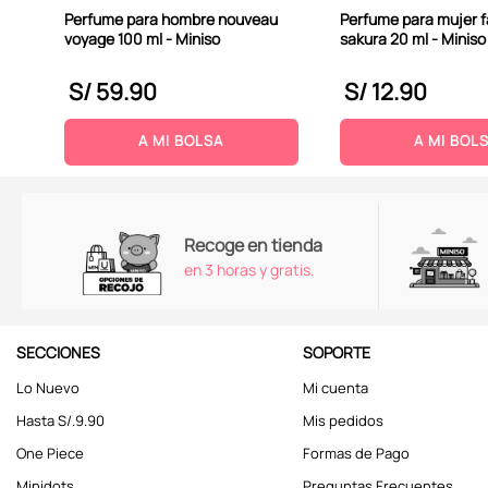
Perfume para hombre nouveau
Perfume para mujer f
voyage 100 ml - Miniso
sakura 20 ml - Miniso
S/
59
.
90
S/
12
.
90
A MI BOLSA
A MI BOL
Recoge en tienda
en 3 horas y gratis.
SECCIONES
SOPORTE
Lo Nuevo
Mi cuenta
Hasta S/.9.90
Mis pedidos
One Piece
Formas de Pago
Minidots
Preguntas Frecuentes