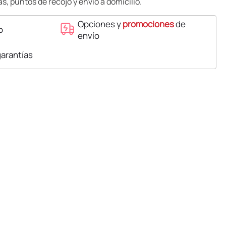
s, puntos de recojo y envío a domicilio.
Opciones y
promociones
de
o
envío
garantías