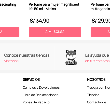
ascinating
Perfume para mujer magnificent
Perfume par
life 50 ml - Miniso
ml fragancia
S/
34
.
90
S/
29
.
9
SA
A MI BOLSA
A
Conoce nuestras tiendas
La ayuda que
Visitanos
en tus compras
SERVICIOS
NOSOTROS
Cambios y Devoluciones
Trabaja con No
Libro de Reclamaciones
Tiendas
Zonas de Reparto
Contáctanos