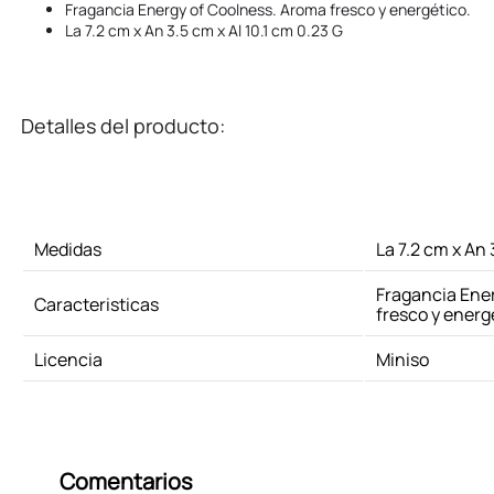
Fragancia Energy of Coolness. Aroma fresco y energético.
La 7.2 cm x An 3.5 cm x Al 10.1 cm 0.23 G
Detalles del producto:
Medidas
La 7.2 cm x An 
Fragancia Ene
Caracteristicas
fresco y energ
Licencia
Miniso
Comentarios