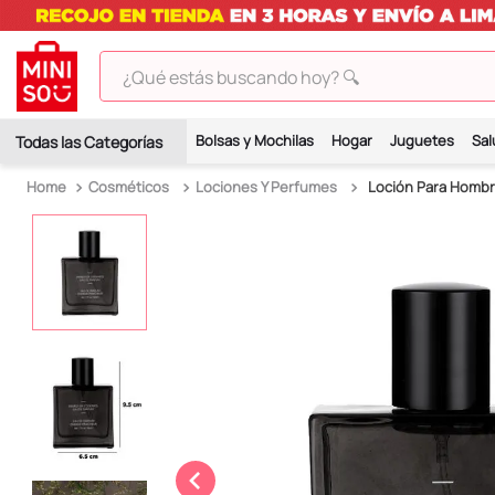
¿Qué estás buscando hoy? 🔍
TÉRMINOS MÁS BUSCADOS
Bolsas y Mochilas
Hogar
Juguetes
Sal
1
.
peluches
Cosméticos
Lociones Y Perfumes
Loción Para Hombr
2
.
hello kitty
3
.
bt21s
4
.
chiikawas
5
.
my melody
6
.
tomatodo
7
.
harry potter
8
.
stitch
9
.
peluche