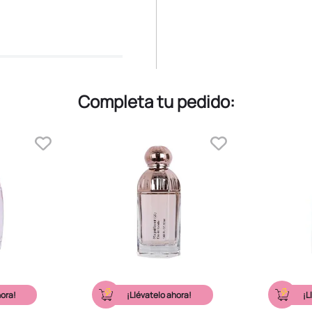
Completa tu pedido:
hora!
¡Llévatelo ahora!
¡L