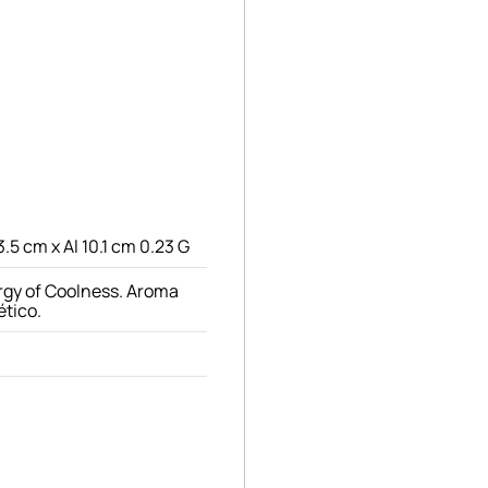
3.5 cm x Al 10.1 cm 0.23 G
rgy of Coolness. Aroma
ético.