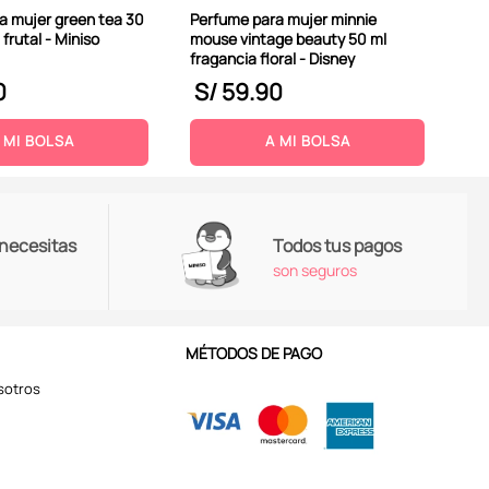
a mujer green tea 30
Perfume para mujer minnie
 frutal - Miniso
mouse vintage beauty 50 ml
fragancia floral - Disney
0
S/
59
.
90
S
 MI BOLSA
A MI BOLSA
 necesitas
Todos tus pagos
son seguros
MÉTODOS DE PAGO
sotros