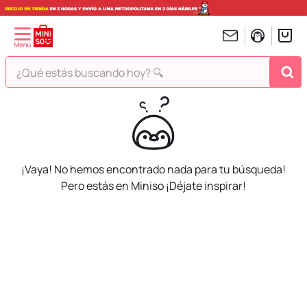
¿Qué estás buscando hoy? 🔍
TÉRMINOS MÁS BUSCADOS
1
.
peluches
2
.
hello kitty
¡Vaya! No hemos encontrado nada para tu búsqueda!
3
.
bt21s
Pero estás en Miniso ¡Déjate inspirar!
4
.
chiikawas
5
.
my melody
6
.
harry potter
7
.
tomatodo
8
.
stitch