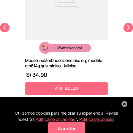
¡Llévatelo ahora!
Mouse inalámbrico silencioso erg modelo
cm614g gris miniso - Miniso
S/
34
.
90
A MI BOLSA
Utilizamos cookies para mejorar su experiencia. Revisa
nuestras
Política de privacidad
y
Política de cookies
.
Aceptar
Agregar a mi bolsa