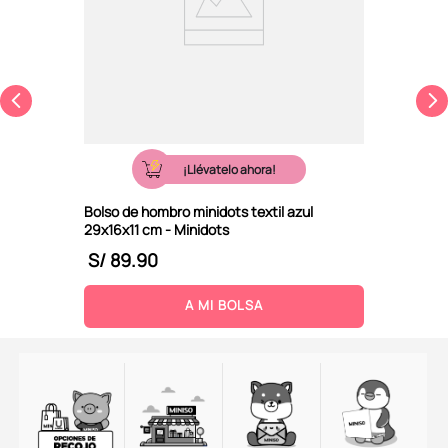
¡Llévatelo ahora!
Bolso de hombro minidots textil azul
29x16x11 cm - Minidots
S/
89
.
90
A MI BOLSA