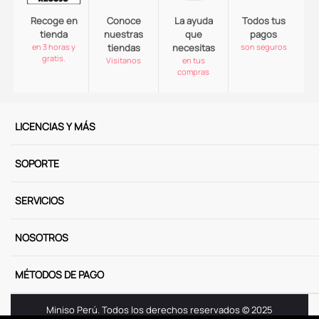
Recoge en
Conoce
La ayuda
Todos tus
tienda
nuestras
que
pagos
en 3 horas y
tiendas
necesitas
son seguros
gratis.
Visitanos
en tus
compras
LICENCIAS Y MÁS
SOPORTE
SERVICIOS
NOSOTROS
MÉTODOS DE PAGO
Miniso Perú. Todos los derechos reservados © 2025