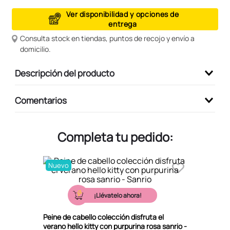
9
.
peluche
Ver disponibilidad y opciones de
entrega
10
.
kuromi
Consulta stock en tiendas, puntos de recojo y envío a
domicilio.
Descripción del producto
Comentarios
Completa tu pedido:
Nuevo
¡Llévatelo ahora!
Peine de cabello colección disfruta el
verano hello kitty con purpurina rosa sanrio -