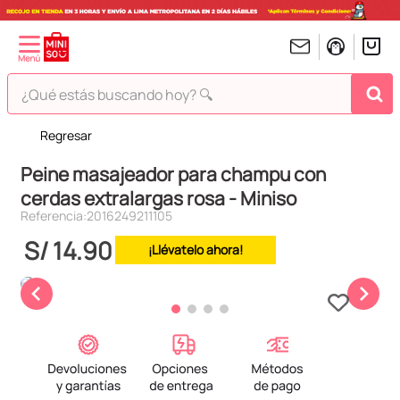
¿Qué estás buscando hoy? 🔍
Regresar
TÉRMINOS MÁS BUSCADOS
Peine masajeador para champu con
1
.
peluches
cerdas extralargas rosa - Miniso
2
.
hello kitty
Referencia
:
2016249211105
3
.
bt21s
S/
14
.
90
¡Llévatelo ahora!
4
.
chiikawas
5
.
my melody
6
.
harry potter
7
.
tomatodo
8
.
stitch