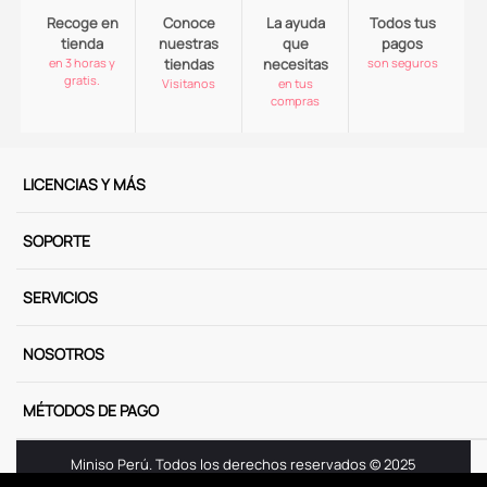
Recoge en
Conoce
La ayuda
Todos tus
tienda
nuestras
que
pagos
en 3 horas y
tiendas
necesitas
son seguros
gratis.
Visitanos
en tus
compras
LICENCIAS Y MÁS
SOPORTE
SERVICIOS
NOSOTROS
MÉTODOS DE PAGO
Miniso Perú. Todos los derechos reservados © 2025