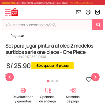
¿Qué estás buscando hoy? 🔍
Regresar
TÉRMINOS MÁS BUSCADOS
Set para jugar pintura al oleo 2 modelos
1
.
peluches
surtidos serie one piece - One Piece
2
.
hello kitty
Referencia
:
2017938010108
3
.
bt21s
S/
25
.
90
6
4
.
chiikawas
5
.
my melody
6
.
harry potter
7
.
tomatodo
8
.
stitch