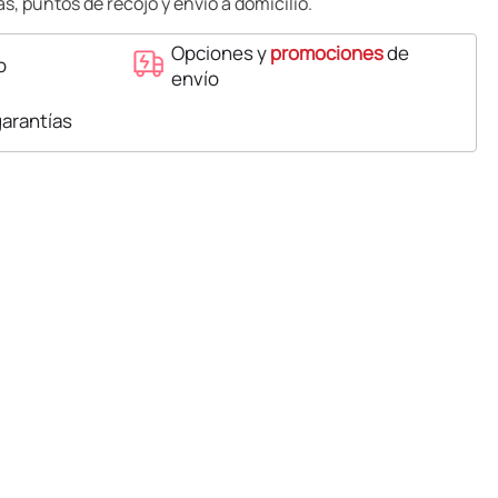
s, puntos de recojo y envío a domicilio.
Opciones y
promociones
de
o
envío
garantías