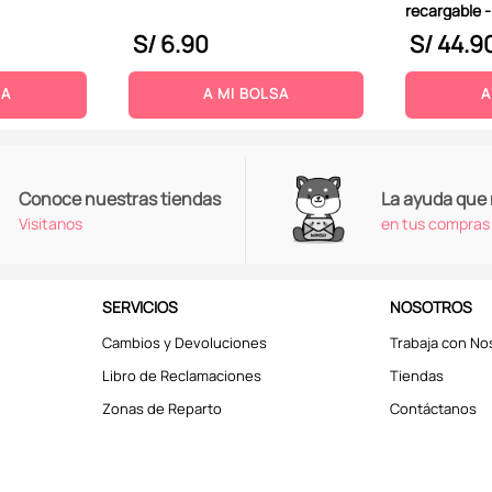
recargable -
S/
6
.
90
S/
44
.
9
SA
A MI BOLSA
A
Conoce nuestras tiendas
La ayuda que
Visitanos
en tus compras
SERVICIOS
NOSOTROS
Cambios y Devoluciones
Trabaja con No
Libro de Reclamaciones
Tiendas
Zonas de Reparto
Contáctanos