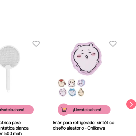
Flo
neg
lévatelo ahora!
¡Llévatelo ahora!
ctrica para
Imán para refrigerador sintético
intética blanca
diseño aleatorio - Chiikawa
cm 500 mah