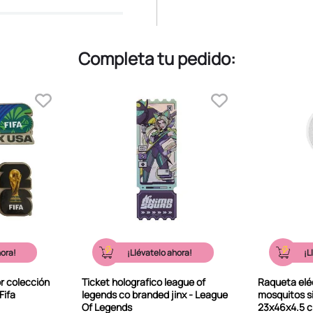
Completa tu pedido:
hora!
¡Llévatelo ahora!
¡L
r colección
Ticket holografico league of
Raqueta elé
Fifa
legends co branded jinx - League
mosquitos s
Of Legends
23x46x4.5 