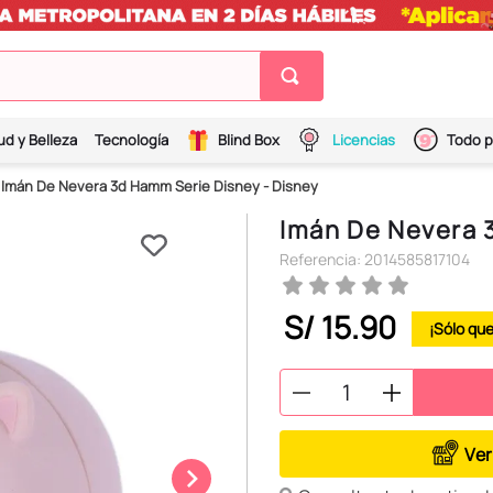
ud y Belleza
Tecnología
Blind Box
Licencias
Todo p
Imán De Nevera 3d Hamm Serie Disney - Disney
Imán De Nevera 
Referencia
:
2014585817104
S/
15
.
90
Ver