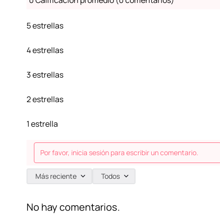
0 Calificación promedio
(0 comentarios)
5 estrellas
4 estrellas
3 estrellas
2 estrellas
1 estrella
Por favor, inicia sesión para escribir un comentario.
Más reciente
Todos
No hay comentarios.