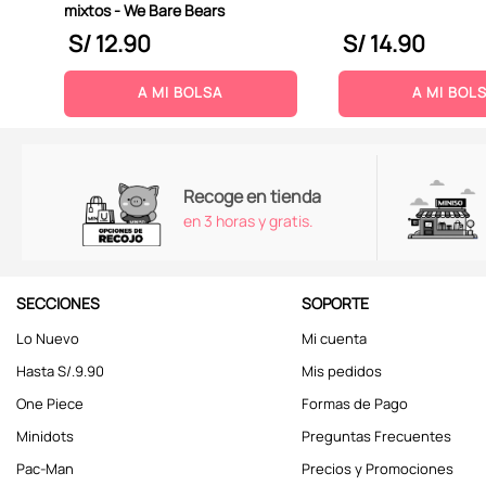
mixtos - We Bare Bears
S/
12
.
90
S/
14
.
90
A MI BOLSA
A MI BOL
Recoge en tienda
en 3 horas y gratis.
SECCIONES
SOPORTE
Lo Nuevo
Mi cuenta
Hasta S/.9.90
Mis pedidos
One Piece
Formas de Pago
Minidots
Preguntas Frecuentes
Pac-Man
Precios y Promociones