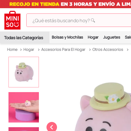
¿Qué estás buscando hoy? 🔍
TÉRMINOS MÁS BUSCADOS
Bolsas y Mochilas
Hogar
Juguetes
Sal
1
.
peluches
Hogar
Accesorios Para El Hogar
Otros Accesorios
2
.
hello kitty
3
.
bt21s
4
.
chiikawas
5
.
my melody
6
.
harry potter
7
.
tomatodo
8
.
stitch
9
.
peluche