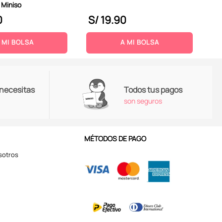
 Miniso
0
S/
19
.
90
S
 MI BOLSA
A MI BOLSA
 necesitas
Todos tus pagos
son seguros
MÉTODOS DE PAGO
sotros