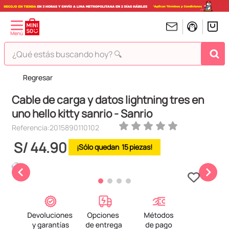
¿Qué estás buscando hoy? 🔍
Regresar
TÉRMINOS MÁS BUSCADOS
Cable de carga y datos lightning tres en
1
.
peluches
uno hello kitty sanrio - Sanrio
2
.
hello kitty
Referencia
:
2015890110102
3
.
bt21s
S/
44
.
90
15
4
.
chiikawas
5
.
my melody
6
.
harry potter
7
.
tomatodo
8
.
stitch