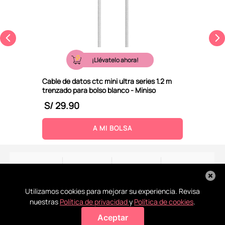
¡Llévatelo ahora!
Cable de datos ctc mini ultra series 1.2 m
trenzado para bolso blanco - Miniso
S/
29
.
90
A MI BOLSA
Utilizamos cookies para mejorar su experiencia. Revisa
nuestras
Política de privacidad
y
Política de cookies
.
Recoge en
Conoce
La ayuda
Todos tus
Aceptar
Agregar a mi bolsa
tienda
nuestras
que
pagos