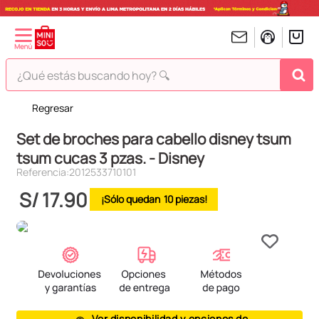
¿Qué estás buscando hoy? 🔍
Regresar
TÉRMINOS MÁS BUSCADOS
Set de broches para cabello disney tsum
1
.
peluches
tsum cucas 3 pzas. - Disney
2
.
hello kitty
Referencia
:
2012533710101
3
.
bt21s
S/
17
.
90
10
4
.
chiikawas
5
.
my melody
6
.
harry potter
7
.
tomatodo
8
.
stitch
Ver disponibilidad y opciones de