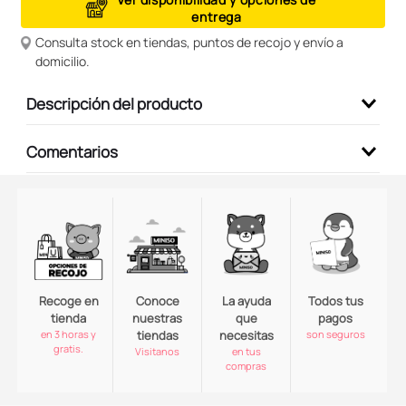
entrega
9
.
peluche
Consulta stock en tiendas, puntos de recojo y envío a
10
.
kuromi
domicilio.
Descripción del producto
Comentarios
Recoge en
Conoce
La ayuda
Todos tus
tienda
nuestras
que
pagos
en 3 horas y
tiendas
necesitas
son seguros
gratis.
Visitanos
en tus
compras