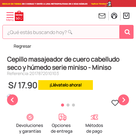
¿Qué estás buscando hoy? 🔍
Regresar
TÉRMINOS MÁS BUSCADOS
Cepillo masajeador de cuero cabelludo
1
.
peluches
seco y húmedo serie miniso - Miniso
2
.
hello kitty
Referencia
:
2017872010103
3
.
bt21s
S/
17
.
90
¡Llévatelo ahora!
4
.
chiikawas
5
.
my melody
6
.
harry potter
7
.
tomatodo
8
.
stitch