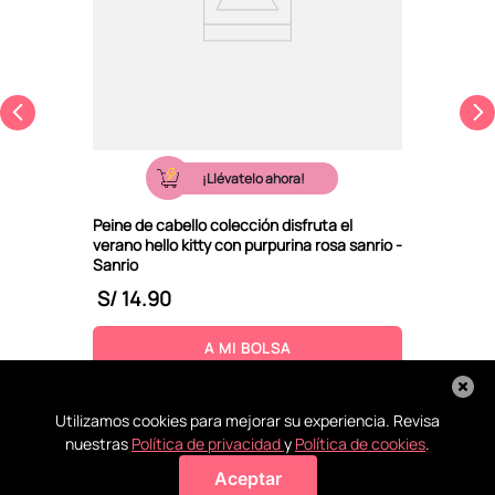
¡Llévatelo ahora!
Peine de cabello colección disfruta el
verano hello kitty con purpurina rosa sanrio -
Sanrio
S/
14
.
90
A MI BOLSA
Utilizamos cookies para mejorar su experiencia. Revisa
nuestras
Política de privacidad
y
Política de cookies
.
Aceptar
Agregar a mi bolsa