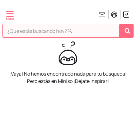
¿Qué estás buscando hoy? 🔍
TÉRMINOS MÁS BUSCADOS
1
.
peluches
2
.
hello kitty
¡Vaya! No hemos encontrado nada para tu búsqueda!
3
.
bt21s
Pero estás en Miniso ¡Déjate inspirar!
4
.
chiikawas
5
.
my melody
6
.
harry potter
7
.
tomatodo
8
.
stitch
9
.
peluche