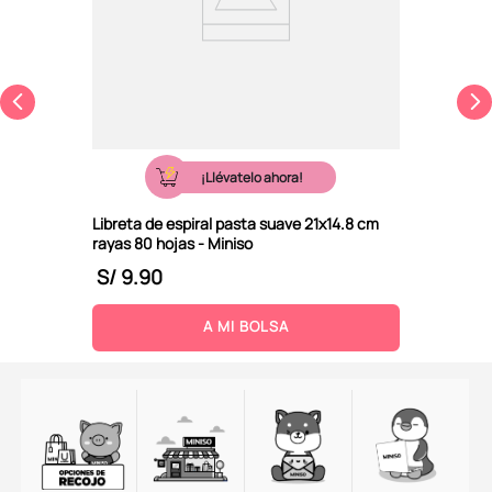
¡Llévatelo ahora!
Libreta de espiral pasta suave 21x14.8 cm
rayas 80 hojas - Miniso
S/
9
.
90
A MI BOLSA