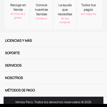
Recoge en
Conoce
La ayuda
Todos tus
tienda
nuestras
que
pagos
en 3 horas y
tiendas
necesitas
son seguros
gratis.
Visitanos
en tus
compras
LICENCIAS Y MÁS
SOPORTE
SERVICIOS
NOSOTROS
MÉTODOS DE PAGO
Miniso Perú. Todos los derechos reservados © 2025