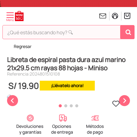
¿Qué estás buscando hoy? 🔍
Regresar
TÉRMINOS MÁS BUSCADOS
Libreta de espiral pasta dura azul marino
1
.
peluches
21x29.5 cm rayas 88 hojas - Miniso
2
.
hello kitty
Referencia
:
2024801510108
3
.
bt21s
S/
19
.
90
¡Llévatelo ahora!
4
.
chiikawas
5
.
my melody
6
.
harry potter
7
.
tomatodo
8
.
stitch