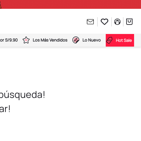
or S/9.90
Los Más Vendidos
Lo Nuevo
Hot Sale
 búsqueda!
ar!