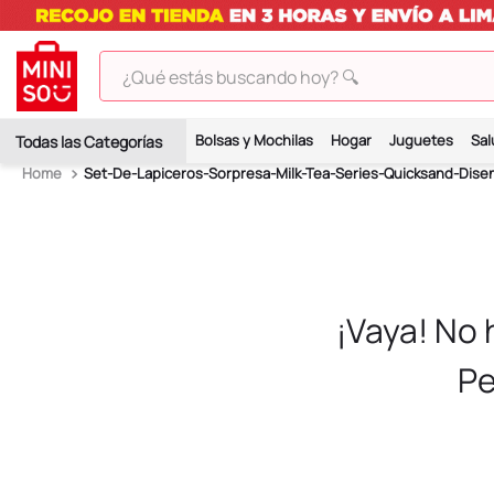
¿Qué estás buscando hoy? 🔍
TÉRMINOS MÁS BUSCADOS
Bolsas y Mochilas
Hogar
Juguetes
Sal
1
.
peluches
Set-De-Lapiceros-Sorpresa-Milk-Tea-Series-Quicksand-Dise
2
.
hello kitty
3
.
bt21s
4
.
chiikawas
5
.
my melody
¡Vaya! No
6
.
harry potter
Pe
7
.
tomatodo
8
.
stitch
9
.
peluche