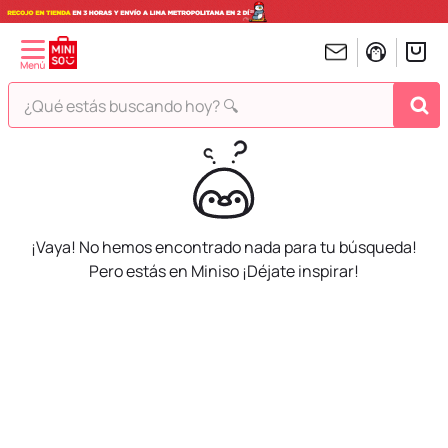
¿Qué estás buscando hoy? 🔍
TÉRMINOS MÁS BUSCADOS
1
.
peluches
2
.
hello kitty
¡Vaya! No hemos encontrado nada para tu búsqueda!
3
.
bt21s
Pero estás en Miniso ¡Déjate inspirar!
4
.
chiikawas
5
.
my melody
6
.
harry potter
7
.
tomatodo
8
.
stitch