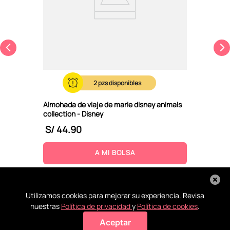
2
Almohada de viaje de marie disney animals
collection - Disney
S/
44
.
90
A MI BOLSA
Utilizamos cookies para mejorar su experiencia. Revisa
nuestras
Política de privacidad
y
Política de cookies
.
Aceptar
Agregar a mi bolsa