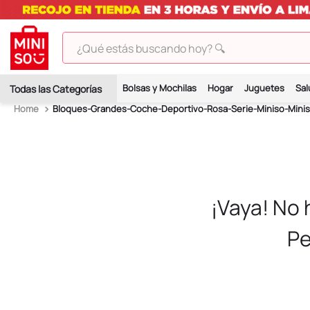
¿Qué estás buscando hoy? 🔍
TÉRMINOS MÁS BUSCADOS
Bolsas y Mochilas
Hogar
Juguetes
Sal
1
.
peluches
Bloques-Grandes-Coche-Deportivo-Rosa-Serie-Miniso-Mini
2
.
hello kitty
3
.
bt21s
4
.
chiikawas
5
.
my melody
¡Vaya! No
6
.
tomatodo
Pe
7
.
harry potter
8
.
stitch
9
.
peluche