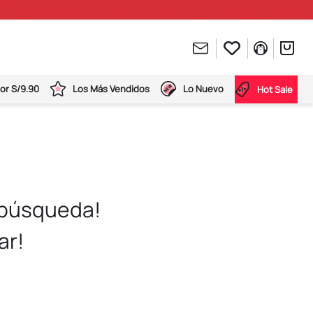
or S/9.90
Los Más Vendidos
Lo Nuevo
Hot Sale
 búsqueda!
ar!