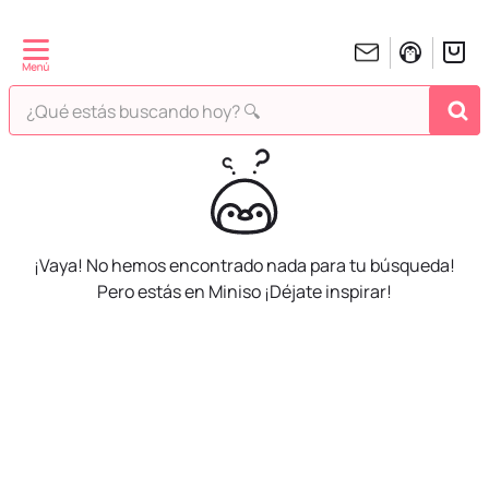
¿Qué estás buscando hoy? 🔍
TÉRMINOS MÁS BUSCADOS
1
.
peluches
2
.
hello kitty
¡Vaya! No hemos encontrado nada para tu búsqueda!
3
.
bt21s
Pero estás en Miniso ¡Déjate inspirar!
4
.
chiikawas
5
.
my melody
6
.
tomatodo
7
.
harry potter
8
.
stitch
9
.
peluche