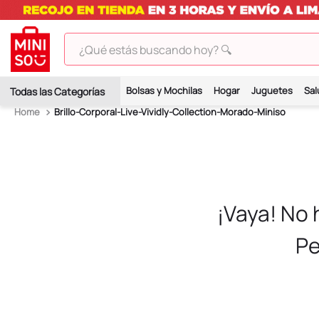
¿Qué estás buscando hoy? 🔍
TÉRMINOS MÁS BUSCADOS
Bolsas y Mochilas
Hogar
Juguetes
Sal
1
.
peluches
Brillo-Corporal-Live-Vividly-Collection-Morado-Miniso
2
.
hello kitty
3
.
bt21s
4
.
chiikawas
5
.
my melody
¡Vaya! No
6
.
harry potter
Pe
7
.
tomatodo
8
.
stitch
9
.
peluche