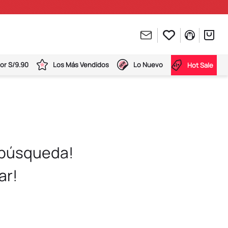
or S/9.90
Los Más Vendidos
Lo Nuevo
Hot Sale
 búsqueda!
ar!