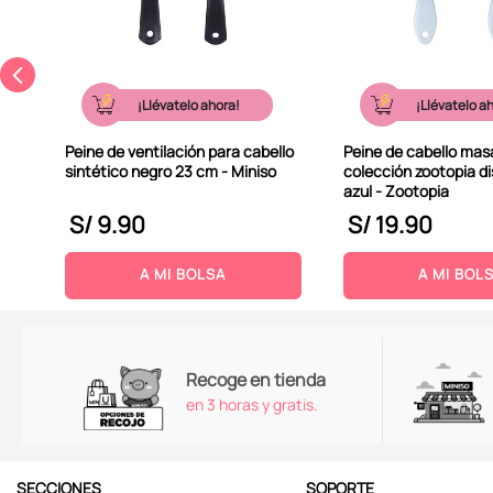
¡Llévatelo ahora!
¡Llévatelo a
Peine de ventilación para cabello
Peine de cabello mas
sintético negro 23 cm - Miniso
colección zootopia di
azul - Zootopia
S/
9
.
90
S/
19
.
90
A MI BOLSA
A MI BOL
Recoge en tienda
en 3 horas y gratis.
SECCIONES
SOPORTE