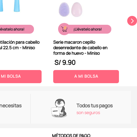
lévatelo ahora!
¡Llévatelo ahora!
tilación para cabello
Serie macaron cepillo
ul 22.5 cm - Miniso
desenredante de cabello en
forma de huevo - Miniso
S/
9
.
90
S
 MI BOLSA
A MI BOLSA
 necesitas
Todos tus pagos
son seguros
MÉTODOS DE PAGO