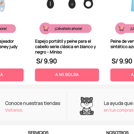
hora!
¡Llévatelo ahora!
¡L
ajeador
Espejo portátil y peine para el
Peine de ven
sney judy
cabello serie clásica en blanco y
sintético az
negro - Miniso
S/
9
.
90
S/
9
.
90
SA
A MI BOLSA
A
Conoce nuestras tiendas
La ayuda que
Visitanos
en tus compras
SERVICIOS
NOSOTROS