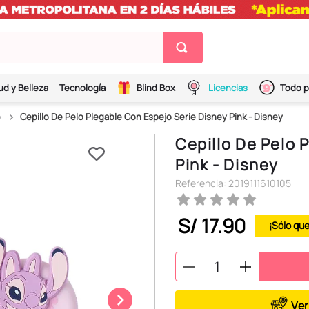
ud y Belleza
Tecnología
Blind Box
Licencias
Todo p
o
Cepillo De Pelo Plegable Con Espejo Serie Disney Pink - Disney
Cepillo De Pelo 
Pink - Disney
Referencia
:
2019111610105
S/
17
.
90
Ver