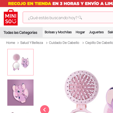
¿Qué estás buscando hoy? 🔍
TÉRMINOS MÁS BUSCADOS
Bolsas y Mochilas
Hogar
Juguetes
Sal
1
.
peluches
Salud Y Belleza
Cuidado De Cabello
Cepillo De Cabell
2
.
hello kitty
3
.
bt21s
4
.
chiikawas
5
.
my melody
6
.
tomatodo
7
.
harry potter
8
.
stitch
9
.
peluche