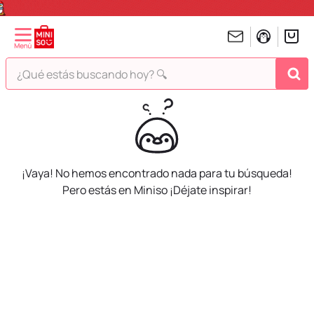
¿Qué estás buscando hoy? 🔍
TÉRMINOS MÁS BUSCADOS
1
.
peluches
2
.
hello kitty
3
.
bt21s
¡Vaya! No hemos encontrado nada para tu búsqueda!
Pero estás en Miniso ¡Déjate inspirar!
4
.
chiikawas
5
.
my melody
6
.
harry potter
7
.
tomatodo
8
.
stitch
9
.
peluche