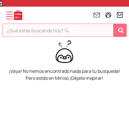
¿Qué estás buscando hoy? 🔍
TÉRMINOS MÁS BUSCADOS
1
.
peluches
2
.
hello kitty
¡Vaya! No hemos encontrado nada para tu búsqueda!
3
.
bt21s
Pero estás en Miniso ¡Déjate inspirar!
4
.
chiikawas
5
.
my melody
6
.
harry potter
7
.
tomatodo
8
.
stitch