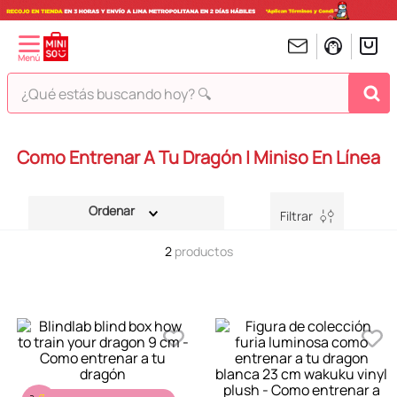
¿Qué estás buscando hoy? 🔍
TÉRMINOS MÁS BUSCADOS
Como Entrenar A Tu Dragón | Miniso En Línea
1
.
peluches
2
.
hello kitty
Filtrar
3
.
bt21s
2
productos
4
.
chiikawas
5
.
my melody
6
.
harry potter
7
.
tomatodo
8
.
stitch