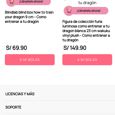
¡Llévatelo ahora!
9
.
peluche
¡Llévatelo ahora!
Blindlab blind box how to train
10
.
kuromi
your dragon 9 cm - Como
entrenar a tu dragón
Figura de colección furia
luminosa como entrenar a tu
dragon blanca 23 cm wakuku
vinyl plush - Como entrenar a
tu dragón
S/
69
.
90
S/
149
.
90
A MI BOLSA
A MI BOLSA
LICENCIAS Y MÁS
SOPORTE