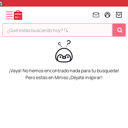
¿Qué estás buscando hoy? 🔍
TÉRMINOS MÁS BUSCADOS
1
.
peluches
2
.
hello kitty
3
.
bt21s
¡Vaya! No hemos encontrado nada para tu búsqueda!
Pero estás en Miniso ¡Déjate inspirar!
4
.
chiikawas
5
.
my melody
6
.
harry potter
7
.
tomatodo
8
.
stitch
9
.
peluche