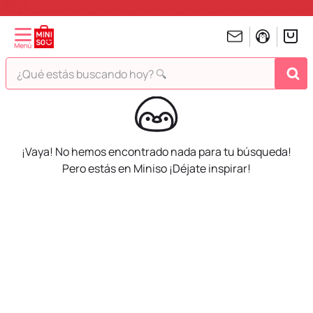
¿Qué estás buscando hoy? 🔍
TÉRMINOS MÁS BUSCADOS
1
.
peluches
2
.
hello kitty
¡Vaya! No hemos encontrado nada para tu búsqueda!
3
.
bt21s
Pero estás en Miniso ¡Déjate inspirar!
4
.
chiikawas
5
.
my melody
6
.
tomatodo
7
.
harry potter
8
.
stitch