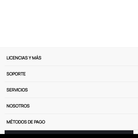
9
.
peluche
10
.
kuromi
LICENCIAS Y MÁS
SOPORTE
SERVICIOS
NOSOTROS
MÉTODOS DE PAGO
Miniso Perú. Todos los derechos reservados © 2025