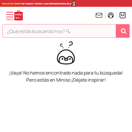
¿Qué estás buscando hoy? 🔍
TÉRMINOS MÁS BUSCADOS
1
.
peluches
2
.
hello kitty
¡Vaya! No hemos encontrado nada para tu búsqueda!
3
.
bt21s
Pero estás en Miniso ¡Déjate inspirar!
4
.
chiikawas
5
.
my melody
6
.
harry potter
7
.
tomatodo
8
.
stitch