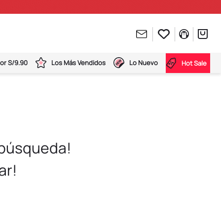
or S/9.90
Los Más Vendidos
Lo Nuevo
Hot Sale
 búsqueda!
ar!