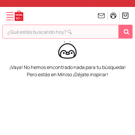
¿Qué estás buscando hoy? 🔍
TÉRMINOS MÁS BUSCADOS
1
.
peluches
2
.
hello kitty
3
.
bt21s
¡Vaya! No hemos encontrado nada para tu búsqueda!
Pero estás en Miniso ¡Déjate inspirar!
4
.
my melody
5
.
chiikawas
6
.
tomatodo
7
.
harry potter
8
.
kuromi
9
.
peluche