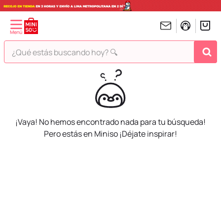
¿Qué estás buscando hoy? 🔍
TÉRMINOS MÁS BUSCADOS
1
.
peluches
2
.
hello kitty
¡Vaya! No hemos encontrado nada para tu búsqueda!
3
.
bt21s
Pero estás en Miniso ¡Déjate inspirar!
4
.
chiikawas
5
.
my melody
6
.
tomatodo
7
.
harry potter
8
.
stitch