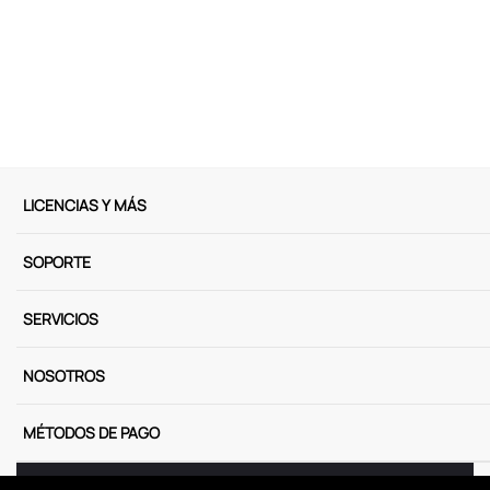
9
.
peluche
10
.
kuromi
LICENCIAS Y MÁS
SOPORTE
SERVICIOS
NOSOTROS
MÉTODOS DE PAGO
Miniso Perú. Todos los derechos reservados © 2025