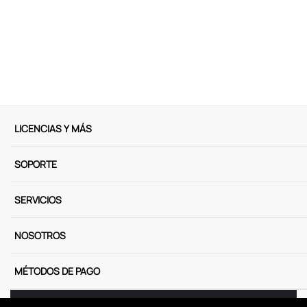
9
.
peluche
10
.
kuromi
LICENCIAS Y MÁS
SOPORTE
SERVICIOS
NOSOTROS
MÉTODOS DE PAGO
Miniso Perú. Todos los derechos reservados © 2025