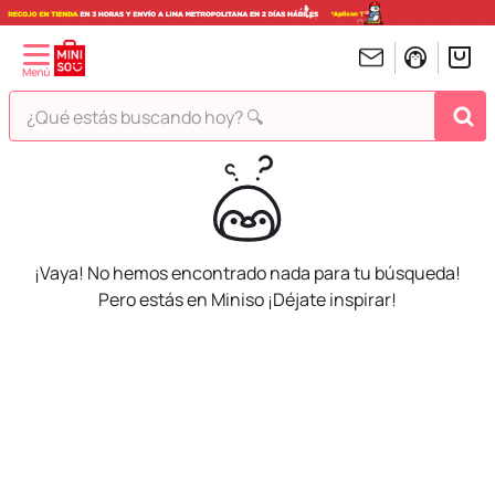
¿Qué estás buscando hoy? 🔍
TÉRMINOS MÁS BUSCADOS
1
.
peluches
2
.
hello kitty
¡Vaya! No hemos encontrado nada para tu búsqueda!
3
.
bt21s
Pero estás en Miniso ¡Déjate inspirar!
4
.
chiikawas
5
.
my melody
6
.
harry potter
7
.
tomatodo
8
.
stitch