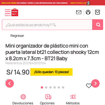
¿Qué estás buscando hoy? 🔍
Regresar
TÉRMINOS MÁS BUSCADOS
Mini organizador de plástico mini con
1
.
peluches
puerta lateral bt21 collection shooky 12cm
2
.
hello kitty
x 8.2cm x 7.3cm - BT21 Baby
3
.
bt21s
Referencia
:
2021643012104
4
.
chiikawas
S/
14
.
90
10
5
.
my melody
6
.
harry potter
7
.
tomatodo
8
.
stitch