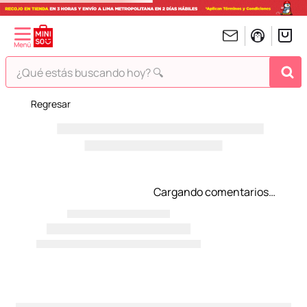
¿Qué estás buscando hoy? 🔍
¡Vaya! No hemos encontrado nada para tu búsqueda!
Pero estás en Miniso ¡Déjate inspirar!