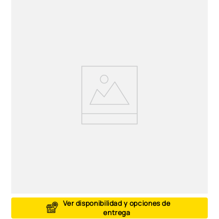
9
.
peluche
10
.
kuromi
Ver disponibilidad y opciones de
entrega