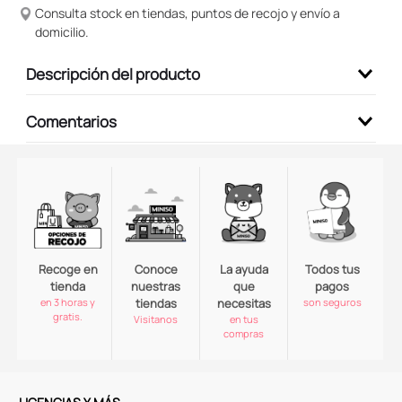
Consulta stock en tiendas, puntos de recojo y envío a
domicilio.
Descripción del producto
Comentarios
Recoge en
Conoce
La ayuda
Todos tus
tienda
nuestras
que
pagos
en 3 horas y
tiendas
necesitas
son seguros
gratis.
Visitanos
en tus
compras