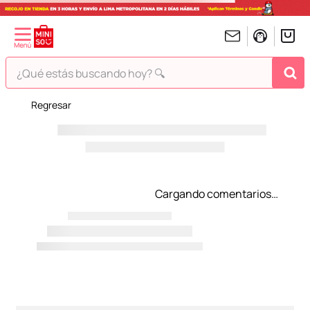
¿Qué estás buscando hoy? 🔍
Regresar
TÉRMINOS MÁS BUSCADOS
1
.
peluches
2
.
hello kitty
3
.
bt21s
Cargando comentarios…
4
.
chiikawas
5
.
my melody
6
.
harry potter
7
.
tomatodo
8
.
stitch