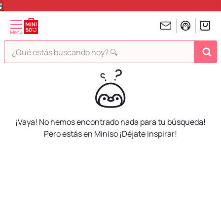
¿Qué estás buscando hoy? 🔍
TÉRMINOS MÁS BUSCADOS
1
.
peluches
2
.
hello kitty
3
.
bt21s
¡Vaya! No hemos encontrado nada para tu búsqueda!
Pero estás en Miniso ¡Déjate inspirar!
4
.
chiikawas
5
.
my melody
6
.
harry potter
7
.
tomatodo
8
.
stitch
9
.
peluche