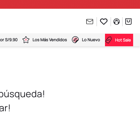
or S/9.90
Los Más Vendidos
Lo Nuevo
Hot Sale
 búsqueda!
ar!