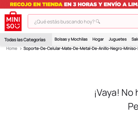
¿Qué estás buscando hoy? 🔍
TÉRMINOS MÁS BUSCADOS
Bolsas y Mochilas
Hogar
Juguetes
Sal
1
.
peluches
Soporte-De-Celular-Mate-De-Metal-De-Anillo-Negro-Miniso-
2
.
hello kitty
3
.
bt21s
4
.
chiikawas
5
.
my melody
¡Vaya! No
6
.
harry potter
Pe
7
.
tomatodo
8
.
stitch
9
.
peluche