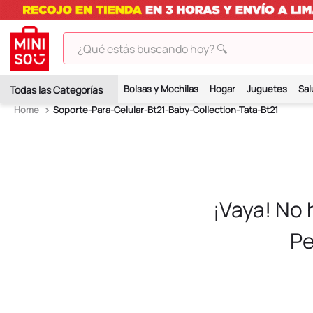
¿Qué estás buscando hoy? 🔍
TÉRMINOS MÁS BUSCADOS
Bolsas y Mochilas
Hogar
Juguetes
Sal
1
.
peluches
Soporte-Para-Celular-Bt21-Baby-Collection-Tata-Bt21
2
.
hello kitty
3
.
bt21s
4
.
chiikawas
5
.
my melody
¡Vaya! No
6
.
tomatodo
Pe
7
.
harry potter
8
.
stitch
9
.
peluche