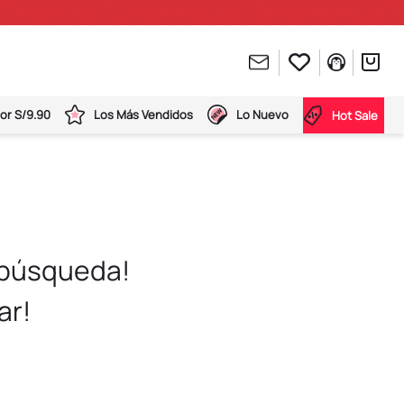
or S/9.90
Los Más Vendidos
Lo Nuevo
Hot Sale
 búsqueda!
ar!