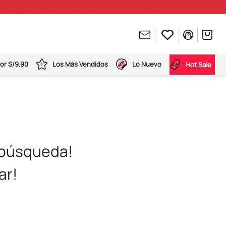
or S/9.90
Los Más Vendidos
Lo Nuevo
Hot Sale
 búsqueda!
ar!