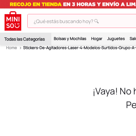
¿Qué estás buscando hoy? 🔍
TÉRMINOS MÁS BUSCADOS
Bolsas y Mochilas
Hogar
Juguetes
Sal
1
.
peluches
Stickers-De-Agitadores-Laser-4-Modelos-Surtidos-Grupo-A-
2
.
hello kitty
3
.
bt21s
4
.
chiikawas
5
.
my melody
¡Vaya! No
6
.
harry potter
Pe
7
.
tomatodo
8
.
stitch
9
.
peluche