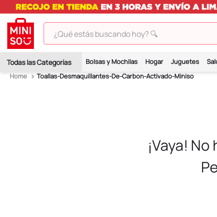
¿Qué estás buscando hoy? 🔍
TÉRMINOS MÁS BUSCADOS
Bolsas y Mochilas
Hogar
Juguetes
Sal
1
.
peluches
Toallas-Desmaquillantes-De-Carbon-Activado-Miniso
2
.
hello kitty
3
.
bt21s
4
.
chiikawas
5
.
my melody
¡Vaya! No
6
.
tomatodo
Pe
7
.
harry potter
8
.
stitch
9
.
peluche