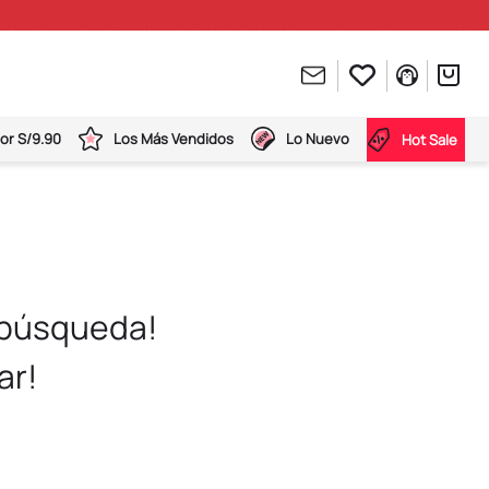
or S/9.90
Los Más Vendidos
Lo Nuevo
Hot Sale
 búsqueda!
ar!