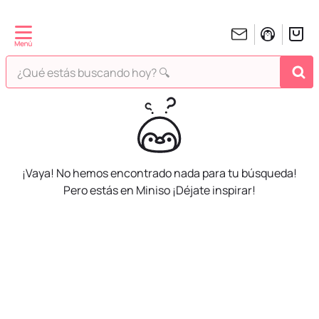
¿Qué estás buscando hoy? 🔍
TÉRMINOS MÁS BUSCADOS
1
.
peluches
2
.
hello kitty
¡Vaya! No hemos encontrado nada para tu búsqueda!
3
.
bt21s
Pero estás en Miniso ¡Déjate inspirar!
4
.
chiikawas
5
.
my melody
6
.
harry potter
7
.
tomatodo
8
.
stitch
9
.
peluche