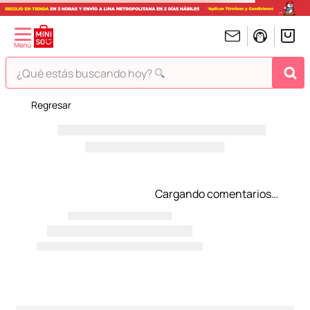
¿Qué estás buscando hoy? 🔍
¡Vaya! No hemos encontrado nada para tu búsqueda!
Pero estás en Miniso ¡Déjate inspirar!