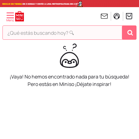
¿Qué estás buscando hoy? 🔍
TÉRMINOS MÁS BUSCADOS
1
.
peluches
2
.
hello kitty
¡Vaya! No hemos encontrado nada para tu búsqueda!
3
.
bt21s
Pero estás en Miniso ¡Déjate inspirar!
4
.
chiikawas
5
.
my melody
6
.
harry potter
7
.
tomatodo
8
.
stitch