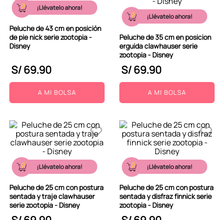
¡Llévatelo ahora!
¡Llévatelo ahora!
Peluche de 43 cm en posición
de pie nick serie zootopia -
Peluche de 35 cm en posicion
Disney
erguida clawhauser serie
zootopia - Disney
S/
69
.
90
S/
69
.
90
A MI BOLSA
A MI BOLSA
¡Llévatelo ahora!
¡Llévatelo ahora!
Peluche de 25 cm con postura
Peluche de 25 cm con postura
sentada y traje clawhauser
sentada y disfraz finnick serie
serie zootopia - Disney
zootopia - Disney