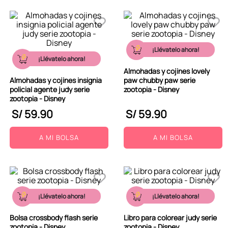
¡Llévatelo ahora!
¡Llévatelo ahora!
Almohadas y cojines lovely
Almohadas y cojines insignia
paw chubby paw serie
policial agente judy serie
zootopia - Disney
zootopia - Disney
S/
59
.
90
S/
59
.
90
A MI BOLSA
A MI BOLSA
¡Llévatelo ahora!
¡Llévatelo ahora!
Bolsa crossbody flash serie
Libro para colorear judy serie
zootopia - Disney
zootopia - Disney