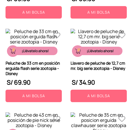
A MI BOLSA
A MI BOLSA
¡Llévatelo ahora!
¡Llévatelo ahora!
Peluche de 33 cm en posición
Llavero de peluche de 12,7 cm
erguida flash serie zootopia -
mr. big serie zootopia - Disney
Disney
S/
69
.
90
S/
34
.
90
A MI BOLSA
A MI BOLSA