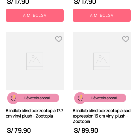
S/
17
.
90
S/
17
.
90
A MI BOLSA
A MI BOLSA
¡Llévatelo ahora!
¡Llévatelo ahora!
Blindlab blind box zootopia 17.7
Blindlab blind box zootopia sad
cm vinyl plush - Zootopia
expression 13 cm vinyl plush -
Zootopia
S/
79
.
90
S/
89
.
90