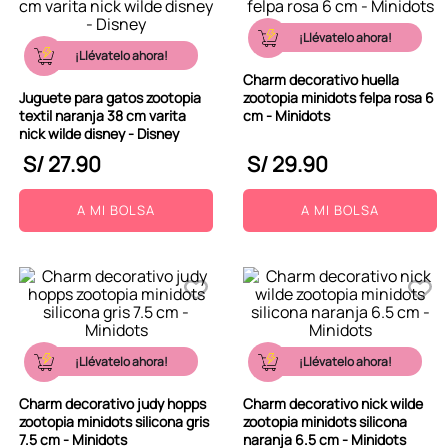
¡Llévatelo ahora!
¡Llévatelo ahora!
Charm decorativo huella
Juguete para gatos zootopia
zootopia minidots felpa rosa 6
textil naranja 38 cm varita
cm - Minidots
nick wilde disney - Disney
S/
27
.
90
S/
29
.
90
A MI BOLSA
A MI BOLSA
¡Llévatelo ahora!
¡Llévatelo ahora!
Charm decorativo judy hopps
Charm decorativo nick wilde
zootopia minidots silicona gris
zootopia minidots silicona
7.5 cm - Minidots
naranja 6.5 cm - Minidots