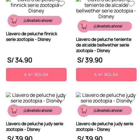
¡Llévatelo ahora!
¡Llévatelo ahora!
Llavero de peluche finnick
serie zootopia - Disney
Llavero de peluche teniente
de alcalde bellwether serie
zootopia - Disney
S/
34
.
90
S/
39
.
90
A MI BOLSA
A MI BOLSA
¡Llévatelo ahora!
¡Llévatelo ahora!
Llavero de peluche judy serie
Llavero de peluche judy serie
zootopia - Disney
zootopia - Disney
S/
39
.
90
S/
39
.
90