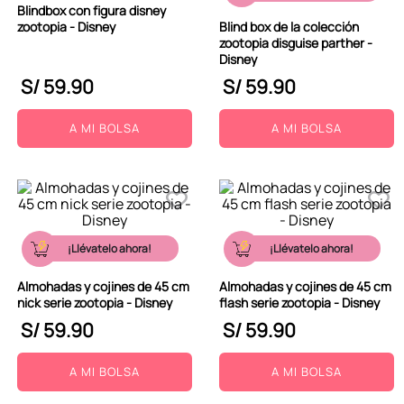
Blindbox con figura disney
9
.
peluche
zootopia - Disney
Blind box de la colección
zootopia disguise parther -
10
.
kuromi
Disney
S/
59
.
90
S/
59
.
90
A MI BOLSA
A MI BOLSA
¡Llévatelo ahora!
¡Llévatelo ahora!
Almohadas y cojines de 45 cm
Almohadas y cojines de 45 cm
nick serie zootopia - Disney
flash serie zootopia - Disney
S/
59
.
90
S/
59
.
90
A MI BOLSA
A MI BOLSA