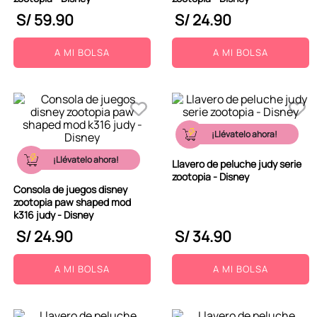
S/
59
.
90
S/
24
.
90
A MI BOLSA
A MI BOLSA
¡Llévatelo ahora!
¡Llévatelo ahora!
Llavero de peluche judy serie
zootopia - Disney
Consola de juegos disney
zootopia paw shaped mod
k316 judy - Disney
S/
24
.
90
S/
34
.
90
A MI BOLSA
A MI BOLSA