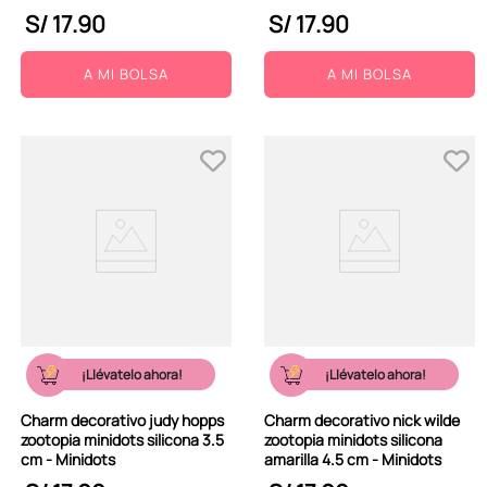
S/
17
.
90
S/
17
.
90
A MI BOLSA
A MI BOLSA
¡Llévatelo ahora!
¡Llévatelo ahora!
Charm decorativo judy hopps
Charm decorativo nick wilde
zootopia minidots silicona 3.5
zootopia minidots silicona
cm - Minidots
amarilla 4.5 cm - Minidots