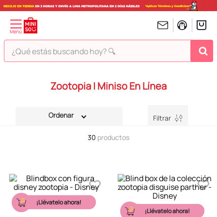
¿Qué estás buscando hoy? 🔍
TÉRMINOS MÁS BUSCADOS
Zootopia | Miniso En Línea
1
.
peluches
2
.
hello kitty
Filtrar
3
.
bt21s
30
productos
4
.
chiikawas
5
.
my melody
6
.
harry potter
7
.
tomatodo
¡Llévatelo ahora!
8
.
stitch
¡Llévatelo ahora!