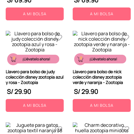
S/
69
.
90
S/
69
.
90
A MI BOLSA
A MI BOLSA
¡Llévatelo ahora!
¡Llévatelo ahora!
Llavero para bolso de judy
Llavero para bolso de nick
colección disney zootopia azul
colección disney zootopia
y rosa - Zootopia
verde y naranja - Zootopia
S/
29
.
90
S/
29
.
90
A MI BOLSA
A MI BOLSA